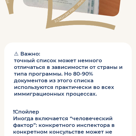
❗Спойлер
Иногда включается “человеческий
фактор”: конкретного инспектора в
конкретном консульстве может не
удовлетворить пакет документов,
собранный по официальному списку,
хотя в консульстве в другой стране
такой пакет легко принимают.
1. Документы основного
заявителя