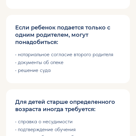
5. Документы с
ограниченным
Если ребенок подается только с
сроком действия
одним родителем, могут
понадобиться:
Некоторые документы нужно оформлять в
последний момент, чтобы они не устарели.
• нотариальное согласие второго родителя
• документы об опеке
• решение суда
Для детей старше определенного
возраста иногда требуется:
• справка о несудимости
• подтверждение обучения