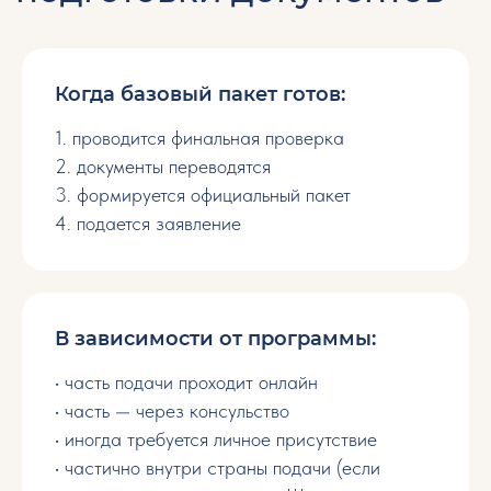
Контакты
Когда базовый пакет готов:
office@immigration-relocator.com
+351 912 858 635
1. проводится финальная проверка
+34 662 675 462
2. документы переводятся
3. формируется официальный пакет
4. подается заявление
В зависимости от программы:
• часть подачи проходит онлайн
• часть — через консульство
• иногда требуется личное присутствие
• частично внутри страны подачи (если