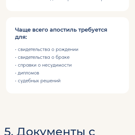
Их можно восстановить. В большинстве
случаев это занимает 2–4 недели.
Свидетельства о рождении
Чаще всего апостиль требуется
для:
Свидетельства о браке
• свидетельства о рождении
• свидетельства о браке
• справки о несудимости
Архивные записи
• дипломов
• судебных решений
Дипломы
Документы о собственности
8. Что происходит после
подготовки документов