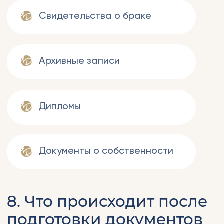
Контакты
Адрес
Av. Elias Garcia 76 1G, 1050-100 Lisboa
График работы
Пн–Пт, 10:00–19:00
по западно-европейскому времени
(WET/WEST)
Выходные: суббота и воскресенье