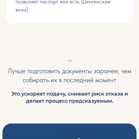
позволяет паспорт или есть Шенгенская
виза)
Открытие компании
Открытие ИП
Открытие филиала
Бугхалтерское ведение
“
Открытие корпоративного банковского счета
Лучше подготовить документы заранее, чем
Политика обработки персональных данных
собирать их в последний момент
IMMIGRATION RELOCATOR ©
All Right Reserved 2026
Это ускоряет подачу, снижает риск отказа и
делает процесс предсказуемым.