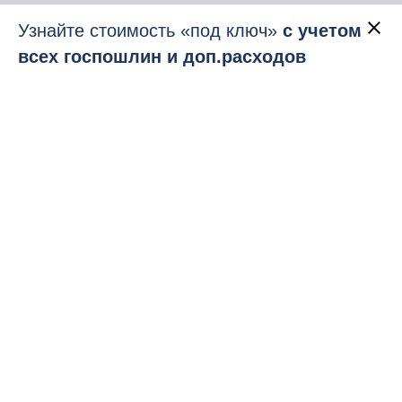
Узнайте стоимость «под ключ»
с учетом
всех госпошлин и доп.расходов
Второе гражданство как
стратегический ресурс
вашей семьи и капитала
Второй паспорт — это не только «запасной
вариант», это про свободу выбора, защиту
семьи и гибкость в мире, который быстро
меняется. Immigration Relocator сопровождает
оформление второго гражданства по
официальным государственным программам.
Понятные сроки
Юридические гарантии
Без серых схем
Сопровождение «под ключ» от первой
консультации до получения паспорта