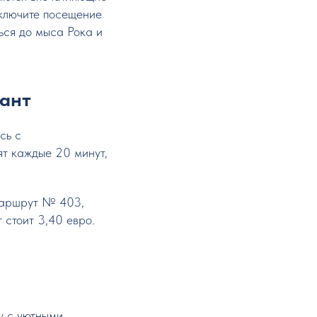
включите посещение
ься до мыса Рока и
иант
сь с
ят каждые 20 минут,
 маршрут № 403,
 стоит 3,40 евро.
у с уютными