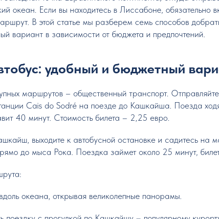
кий океан. Если вы находитесь в Лиссабоне, обязательно 
маршрут. В этой статье мы разберем семь способов добрат
ый вариант в зависимости от бюджета и предпочтений.
автобус: удобный и бюджетный вар
упных маршрутов – общественный транспорт. Отправляйте
анции Cais do Sodré на поезде до Кашкайша. Поезда ход
авит 40 минут. Стоимость билета – 2,25 евро.
ашкайш, выходите к автобусной остановке и садитесь на
рямо до мыса Рока. Поездка займет около 25 минут, билет
рута:
вдоль океана, открывая великолепные панорамы.
 поездку с прогулкой по Кашкайшу – популярному курорт