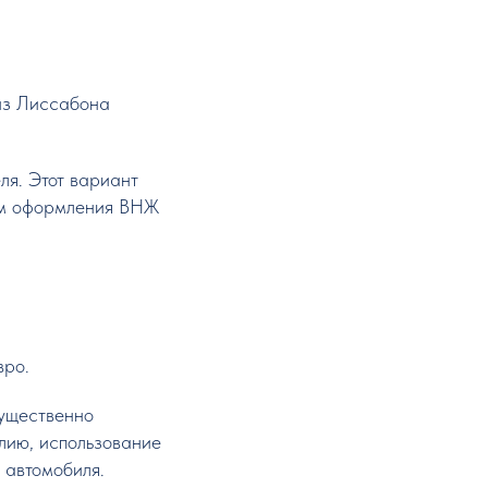
из Лиссабона
ля. Этот вариант
сом оформления ВНЖ
вро.
существенно
лию, использование
 автомобиля.