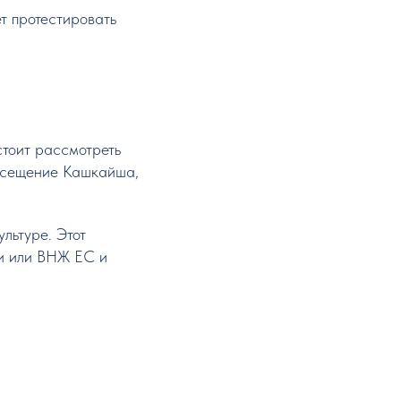
т протестировать
стоит рассмотреть
посещение Кашкайша,
льтуре. Этот
ии или ВНЖ ЕС и