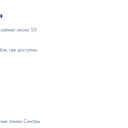
я
 займет около 50
ow, где доступны
нные замки Синтры.