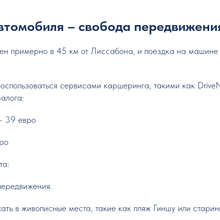
автомобиля – свобода передвижени
н примерно в 45 км от Лиссабона, и поездка на машине
оспользоваться сервисами каршеринга, такими как DriveN
алога:
– 39 евро
вро
та:
передвижения.
ать в живописные места, такие как пляж Гиншу или стари