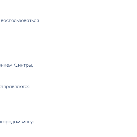
 воспользоваться
щением Синтры,
отправляются
игородам могут