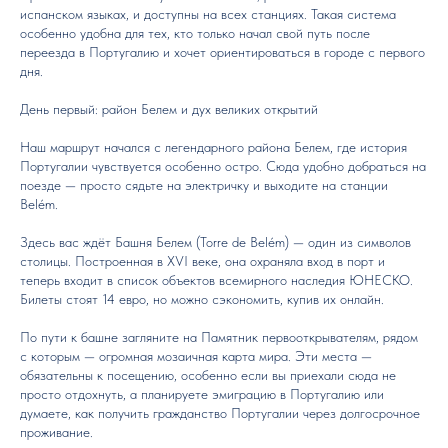
испанском языках, и доступны на всех станциях. Такая система
особенно удобна для тех, кто только начал свой путь после
переезда в Португалию и хочет ориентироваться в городе с первого
дня.
День первый: район Белем и дух великих открытий
Наш маршрут начался с легендарного района Белем, где история
Португалии чувствуется особенно остро. Сюда удобно добраться на
поезде — просто сядьте на электричку и выходите на станции
Belém.
Здесь вас ждёт Башня Белем (Torre de Belém) — один из символов
столицы. Построенная в XVI веке, она охраняла вход в порт и
теперь входит в список объектов всемирного наследия ЮНЕСКО.
Билеты стоят 14 евро, но можно сэкономить, купив их онлайн.
По пути к башне загляните на Памятник первооткрывателям, рядом
с которым — огромная мозаичная карта мира. Эти места —
обязательны к посещению, особенно если вы приехали сюда не
просто отдохнуть, а планируете эмиграцию в Португалию или
думаете, как получить гражданство Португалии через долгосрочное
проживание.