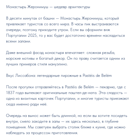
Монастырь Жеронимуш — шедевр архитектуры
В десяти минутах от башни — Монастырь Жеронимуш, который
привлекает туристов со всего мира. В часы пик выстраиваются
очереди, поэтому приходите утром. Если вы оформили внж
Португалии 2025, то у вас будет достаточно времени насладиться
всеми залами.
Даже внешний фасад монастыря впечатляет: сложная резьба,
морские мотивы и богатый декор. Он по праву считается одним из
лучших примеров стиля мануэлино.
Вкус Лиссабона: легендарные пирожные в Pastéis de Belém
После прогулки отправляйтесь в Pastéis de Belém — пекарню, где с
1837 года выпекают оригинальные паштел-де-ната. Эта сладость —
одна из визитных карточек Португалии, и многие туристы приезжают
сюда именно ради неё.
Очередь на вынос может быть длинной, но если вы хотите посидеть
внутри, смело заходите в залы — их здесь несколько, в глубине
помещения. Мы советуем выбрать столик ближе к кухне, где можно
наблюдать за процессом приготовления.