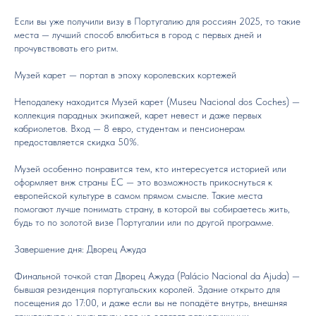
Если вы уже получили визу в Португалию для россиян 2025, то такие
места — лучший способ влюбиться в город с первых дней и
прочувствовать его ритм.
Музей карет — портал в эпоху королевских кортежей
Неподалеку находится Музей карет (Museu Nacional dos Coches) —
коллекция парадных экипажей, карет невест и даже первых
кабриолетов. Вход — 8 евро, студентам и пенсионерам
предоставляется скидка 50%.
Музей особенно понравится тем, кто интересуется историей или
оформляет внж страны ЕС — это возможность прикоснуться к
европейской культуре в самом прямом смысле. Такие места
помогают лучше понимать страну, в которой вы собираетесь жить,
будь то по золотой визе Португалии или по другой программе.
Завершение дня: Дворец Ажуда
Финальной точкой стал Дворец Ажуда (Palácio Nacional da Ajuda) —
бывшая резиденция португальских королей. Здание открыто для
посещения до 17:00, и даже если вы не попадёте внутрь, внешняя