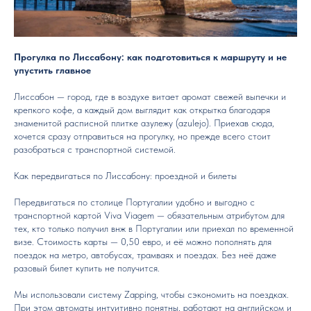
Прогулка по Лиссабону: как подготовиться к маршруту и не
упустить главное
Лиссабон — город, где в воздухе витает аромат свежей выпечки и
крепкого кофе, а каждый дом выглядит как открытка благодаря
знаменитой расписной плитке азулежу (azulejo). Приехав сюда,
хочется сразу отправиться на прогулку, но прежде всего стоит
разобраться с транспортной системой.
Как передвигаться по Лиссабону: проездной и билеты
Передвигаться по столице Португалии удобно и выгодно с
транспортной картой Viva Viagem — обязательным атрибутом для
тех, кто только получил внж в Португалии или приехал по временной
визе. Стоимость карты — 0,50 евро, и её можно пополнять для
поездок на метро, автобусах, трамваях и поездах. Без неё даже
разовый билет купить не получится.
Мы использовали систему Zapping, чтобы сэкономить на поездках.
При этом автоматы интуитивно понятны, работают на английском и