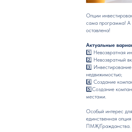
Опции инвестирован
сама программа! А 
оставлена!
Актуальные вариан
1️⃣ Невозвратная и
2️⃣ Невозвратный в
3️⃣ Инвестирование
недвижимостью;
4️⃣ Создание компа
5️⃣Создание компан
местами.
Особый интерес для 
единственная опция
ПМЖ/Гражданства.