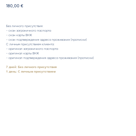
180,00
€
Без личного присутствия:
- скан заграничного паспорта
- скан карты ВНЖ
- скан подтверждения адреса проживания (прописки)
С личным присутствием клиента:
- оригинал заграничного паспорта
- оригинал карты ВНЖ
- оригинал подтверждения адреса проживания (прописки)
7 дней: Без личного присутствия
1 день: С личным присутствием