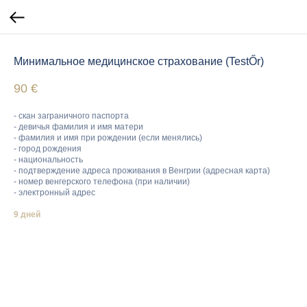
Минимальное медицинское страхование (TestŐr)
90
€
- скан заграничного паспорта
- девичья фамилия и имя матери
- фамилия и имя при рождении (если менялись)
- город рождения
- национальность
- подтверждение адреса проживания в Венгрии (адресная карта)
- номер венгерского телефона (при наличии)
- электронный адрес
9 дней